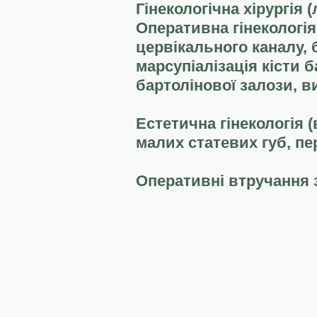
Гінекологічна хірургія 
Оперативна гінекологія
цервікального каналу, 
марсупіалізація кісти б
бартолінової залози, в
Естетична гінекологія 
малих статевих губ, пе
Оперативні втручання з