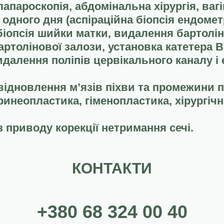
(лапароскопія, абдомінальна хірургія, вагі
 одного дня (аспіраційна біопсія ендоме
біопсія шийки матки, видалення бартолін
артолінової залози, установка катетера В
идалення поліпів цервікального каналу і
(відновлення мʼязів піхви та промежини п
ринеопластика, гіменопластика, хірургіч
 приводу корекції нетримання сечі.
КОНТАКТИ
+380 68 324 00 40