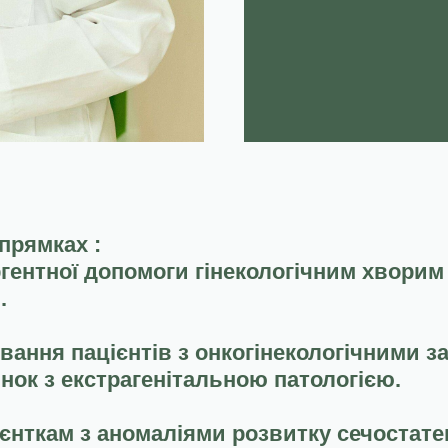
прямках :
гентної допомоги гінекологічним хворим 
.
ування пацієнтів з онкогінекологічними 
нок з екстрагенітальною патологією.
єнткам з аномаліями розвитку сечостате