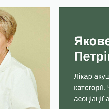
Яков
Петрі
Лікар аку
категорії.
асоціації 