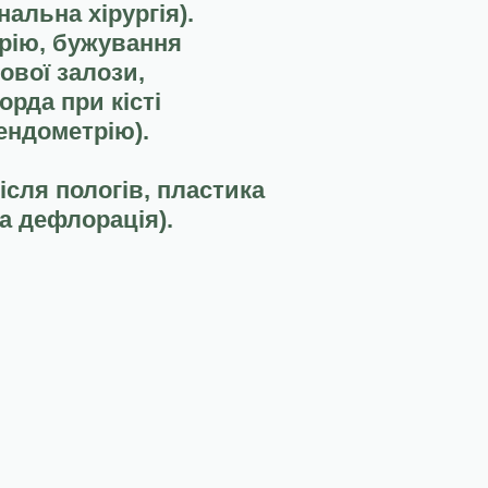
нальна хірургія).
трію, бужування
ової залози,
орда при кісті
 ендометрію).
ісля пологів, пластика
на дефлорація).