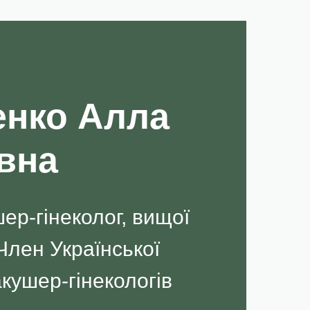
енко Алла
вна
шер-гінеколог, вищої
 Член Української
акушер-гінекологів